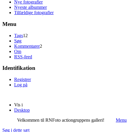
Nye fotografier
Nyeste albummer
Tilfældige fotografier
Menu
Tags
12
Søg
Kommentarer
2
Om
RSS-feed
Identifikation
Registrer
Log på
Vis i
Desktop
Velkommen til RNFoto actiongruppens galleri!
Menu
Søg i dette sæt