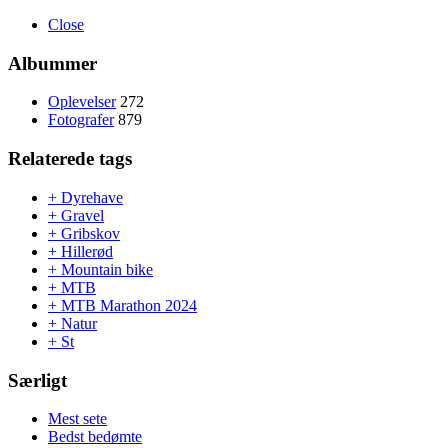
Close
Albummer
Oplevelser
272
Fotografer
879
Relaterede tags
+ Dyrehave
+ Gravel
+ Gribskov
+ Hillerød
+ Mountain bike
+ MTB
+ MTB Marathon 2024
+ Natur
+ St
Særligt
Mest sete
Bedst bedømte