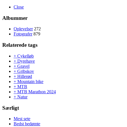
Close
Albummer
Oplevelser
272
Fotografer
879
Relaterede tags
+ Cykelløb
+ Dyrehave
+ Gravel
+ Gribskov
+ Hillerød
+ Mountain bike
+ MTB
+ MTB Marathon 2024
+ Natur
Særligt
Mest sete
Bedst bedømte