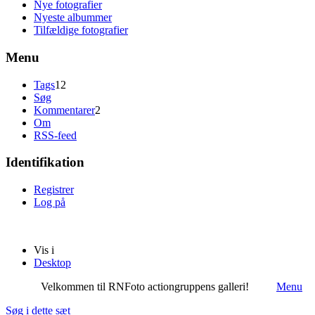
Nye fotografier
Nyeste albummer
Tilfældige fotografier
Menu
Tags
12
Søg
Kommentarer
2
Om
RSS-feed
Identifikation
Registrer
Log på
Vis i
Desktop
Velkommen til RNFoto actiongruppens galleri!
Menu
Søg i dette sæt