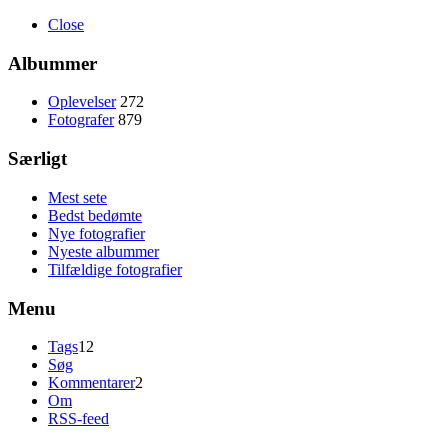
Close
Albummer
Oplevelser
272
Fotografer
879
Særligt
Mest sete
Bedst bedømte
Nye fotografier
Nyeste albummer
Tilfældige fotografier
Menu
Tags
12
Søg
Kommentarer
2
Om
RSS-feed