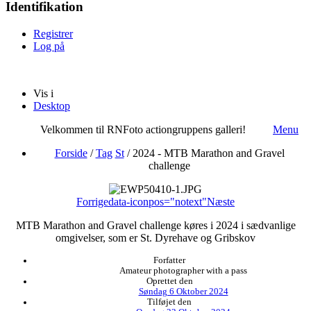
Identifikation
Registrer
Log på
Vis i
Desktop
Velkommen til RNFoto actiongruppens galleri!
Menu
Forside
/
Tag
St
/
2024 - MTB Marathon and Gravel
challenge
Forrige
data-iconpos="notext"
Næste
MTB Marathon and Gravel challenge køres i 2024 i sædvanlige
omgivelser, som er St. Dyrehave og Gribskov
Forfatter
Amateur photographer with a pass
Oprettet den
Søndag 6 Oktober 2024
Tilføjet den