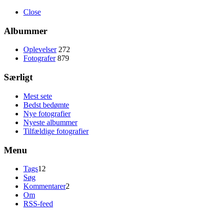
Close
Albummer
Oplevelser
272
Fotografer
879
Særligt
Mest sete
Bedst bedømte
Nye fotografier
Nyeste albummer
Tilfældige fotografier
Menu
Tags
12
Søg
Kommentarer
2
Om
RSS-feed