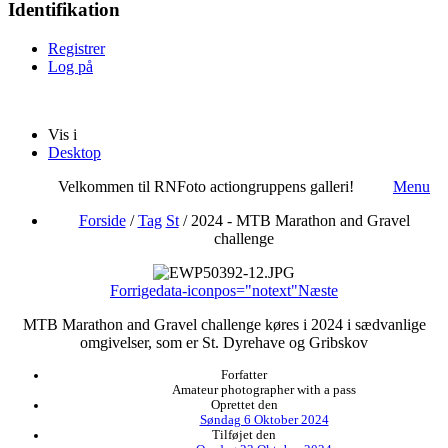
Identifikation
Registrer
Log på
Vis i
Desktop
Velkommen til RNFoto actiongruppens galleri!
Menu
Forside
/
Tag
St
/
2024 - MTB Marathon and Gravel
challenge
Forrige
data-iconpos="notext"
Næste
MTB Marathon and Gravel challenge køres i 2024 i sædvanlige
omgivelser, som er St. Dyrehave og Gribskov
Forfatter
Amateur photographer with a pass
Oprettet den
Søndag 6 Oktober 2024
Tilføjet den