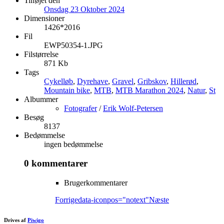
Tilføjet den
Onsdag 23 Oktober 2024
Dimensioner
1426*2016
Fil
EWP50354-1.JPG
Filstørrelse
871 Kb
Tags
Cykelløb
,
Dyrehave
,
Gravel
,
Gribskov
,
Hillerød
,
Mountain bike
,
MTB
,
MTB Marathon 2024
,
Natur
,
St
Albummer
Fotografer
/
Erik Wolf-Petersen
Besøg
8137
Bedømmelse
ingen bedømmelse
0 kommentarer
Brugerkommentarer
Forrige
data-iconpos="notext"
Næste
Drives af
Piwigo