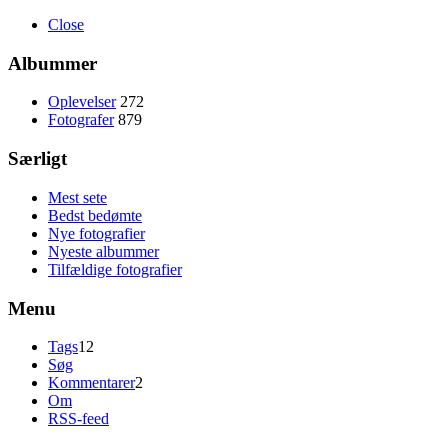
Close
Albummer
Oplevelser
272
Fotografer
879
Særligt
Mest sete
Bedst bedømte
Nye fotografier
Nyeste albummer
Tilfældige fotografier
Menu
Tags
12
Søg
Kommentarer
2
Om
RSS-feed