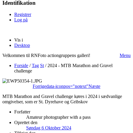
Identifikation
Registrer
Log på
Vis i
Desktop
Velkommen til RNFoto actiongruppens galleri!
Menu
Forside
/
Tag
St
/
2024 - MTB Marathon and Gravel
challenge
Forrige
data-iconpos="notext"
Næste
MTB Marathon and Gravel challenge køres i 2024 i sædvanlige
omgivelser, som er St. Dyrehave og Gribskov
Forfatter
Amateur photographer with a pass
Oprettet den
Søndag 6 Oktober 2024